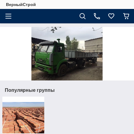
ВерныйСтрой
Популярные группы