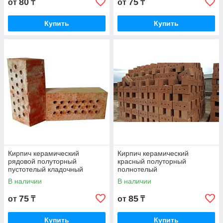
80
75
от
₸
от
₸
Купить
Купить
Кирпич керамический
Кирпич керамический
рядовой полуторный
красный полуторный
пустотелый кладочный
полнотелый
В наличии
В наличии
75
85
от
₸
от
₸
Купить
Купить